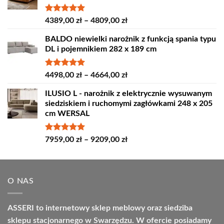
Oceniono
Zakres
4389,00
zł
–
4809,00
zł
5.00
na 5
cen:
BALDO niewielki narożnik z funkcją spania typu
od
DL i pojemnikiem 282 x 189 cm
4389,00 zł
do
4809,00 zł
Oceniono
Zakres
4498,00
zł
–
4664,00
zł
5.00
na 5
cen:
ILUSIO L - narożnik z elektrycznie wysuwanym
od
siedziskiem i ruchomymi zagłówkami 248 x 205
4498,00 zł
cm WERSAL
do
4664,00 zł
Oceniono
Zakres
7959,00
zł
–
9209,00
zł
5.00
na 5
cen:
od
7959,00 zł
O NAS
do
9209,00 zł
ASSERI to internetowy sklep meblowy oraz siedziba
sklepu stacjonarnego w Swarzędzu. W ofercie posiadamy