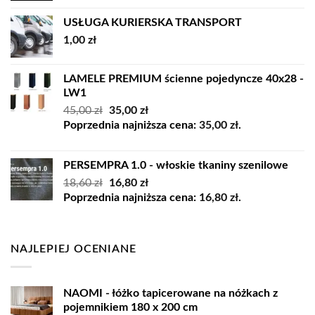
USŁUGA KURIERSKA TRANSPORT
1,00
zł
LAMELE PREMIUM ścienne pojedyncze 40x28 -
LW1
Pierwotna
Aktualna
45,00
zł
35,00
zł
cena
cena
Poprzednia najniższa cena:
35,00
zł
.
wynosiła:
wynosi:
45,00 zł.
35,00 zł.
PERSEMPRA 1.0 - włoskie tkaniny szenilowe
Pierwotna
Aktualna
18,60
zł
16,80
zł
cena
cena
Poprzednia najniższa cena:
16,80
zł
.
wynosiła:
wynosi:
18,60 zł.
16,80 zł.
NAJLEPIEJ OCENIANE
NAOMI - łóżko tapicerowane na nóżkach z
pojemnikiem 180 x 200 cm