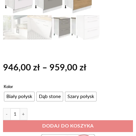
Zakres
946,00
zł
–
959,00
zł
cen:
od
Alternative:
Kolor
946,00 zł
Biały połysk
Dąb stone
Szary połysk
do
959,00 zł
ilość CREATIVA 22D Szafka kuchenna dolna 80 cm z 3 szufladami - wer
DODAJ DO KOSZYKA