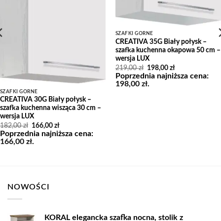
SZAFKI GÓRNE
CREATIVA 35G Biały połysk –
szafka kuchenna okapowa 50 cm –
wersja LUX
Pierwotna
Aktualna
219,00
zł
198,00
zł
cena
cena
Poprzednia najniższa cena:
wynosiła:
wynosi:
198,00
zł
.
219,00 zł.
198,00 zł.
SZAFKI GÓRNE
CREATIVA 30G Biały połysk –
szafka kuchenna wisząca 30 cm –
wersja LUX
Pierwotna
Aktualna
182,00
zł
166,00
zł
cena
cena
Poprzednia najniższa cena:
wynosiła:
wynosi:
166,00
zł
.
182,00 zł.
166,00 zł.
NOWOŚCI
KORAL elegancka szafka nocna, stolik z