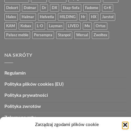
Dekort
Dolmar
Dr
DX
Etap-Sofa
Fadome
G+K
Halex
Halmar
Helvetia
HILDING
Hr
HX
Jarstol
KAM
Kobax
L-O
Layman
LIVEO
Mx
Ortus
Pałasz meble
Persempra
Stanpol
Wersal
Zwoltex
NA SKRÓTY
Regulamin
Polityka plików cookies (EU)
Polityka prywatności
Polityka zwrotów
Zakupy na raty
Zarządzaj zgodami plików cookie
Kontakt