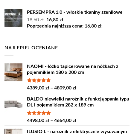
wynosiła:
wynosi:
45,00 zł.
35,00 zł.
PERSEMPRA 1.0 - włoskie tkaniny szenilowe
Pierwotna
Aktualna
18,60
zł
16,80
zł
cena
cena
Poprzednia najniższa cena:
16,80
zł
.
wynosiła:
wynosi:
18,60 zł.
16,80 zł.
NAJLEPIEJ OCENIANE
NAOMI - łóżko tapicerowane na nóżkach z
pojemnikiem 180 x 200 cm
Oceniono
Zakres
4389,00
zł
–
4809,00
zł
5.00
na 5
cen:
BALDO niewielki narożnik z funkcją spania typu
od
DL i pojemnikiem 282 x 189 cm
4389,00 zł
do
4809,00 zł
Oceniono
Zakres
4498,00
zł
–
4664,00
zł
5.00
na 5
cen:
ILUSIO L - narożnik z elektrycznie wysuwanym
od