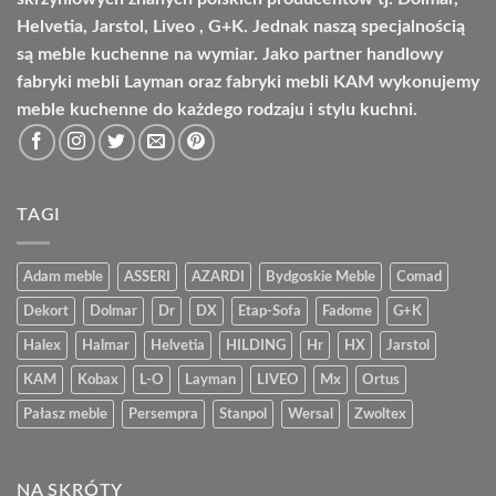
Helvetia, Jarstol, Liveo , G+K. Jednak naszą specjalnością
są meble kuchenne na wymiar. Jako partner handlowy
fabryki mebli Layman oraz fabryki mebli KAM wykonujemy
meble kuchenne do każdego rodzaju i stylu kuchni.
TAGI
Adam meble
ASSERI
AZARDI
Bydgoskie Meble
Comad
Dekort
Dolmar
Dr
DX
Etap-Sofa
Fadome
G+K
Halex
Halmar
Helvetia
HILDING
Hr
HX
Jarstol
KAM
Kobax
L-O
Layman
LIVEO
Mx
Ortus
Pałasz meble
Persempra
Stanpol
Wersal
Zwoltex
NA SKRÓTY