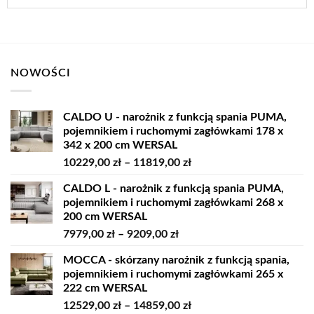
NOWOŚCI
CALDO U - narożnik z funkcją spania PUMA,
pojemnikiem i ruchomymi zagłówkami 178 x
342 x 200 cm WERSAL
Zakres
10229,00
zł
–
11819,00
zł
cen:
CALDO L - narożnik z funkcją spania PUMA,
od
pojemnikiem i ruchomymi zagłówkami 268 x
10229,00 zł
200 cm WERSAL
do
Zakres
7979,00
zł
–
9209,00
zł
11819,00 zł
cen:
MOCCA - skórzany narożnik z funkcją spania,
od
pojemnikiem i ruchomymi zagłówkami 265 x
7979,00 zł
222 cm WERSAL
do
Zakres
12529,00
zł
–
14859,00
zł
9209,00 zł