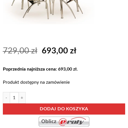
Pierwotna
Aktualna
729,00
zł
693,00
zł
cena
cena
wynosiła:
wynosi:
Poprzednia najniższa cena:
693,00
zł
.
729,00 zł.
693,00 zł.
Produkt dostępny na zamówienie
ilość CORWIN BIS
Alternative:
DODAJ DO KOSZYKA