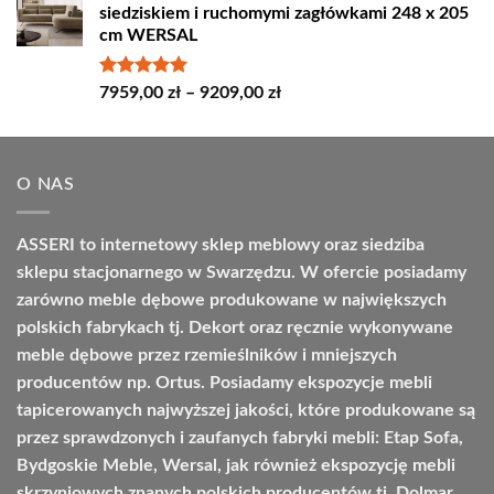
siedziskiem i ruchomymi zagłówkami 248 x 205
4498,00 zł
cm WERSAL
do
4664,00 zł
Oceniono
Zakres
7959,00
zł
–
9209,00
zł
5.00
na 5
cen:
od
7959,00 zł
O NAS
do
9209,00 zł
ASSERI to internetowy sklep meblowy oraz siedziba
sklepu stacjonarnego w Swarzędzu. W ofercie posiadamy
zarówno meble dębowe produkowane w największych
polskich fabrykach tj. Dekort oraz ręcznie wykonywane
meble dębowe przez rzemieślników i mniejszych
producentów np. Ortus. Posiadamy ekspozycje mebli
tapicerowanych najwyższej jakości, które produkowane są
przez sprawdzonych i zaufanych fabryki mebli: Etap Sofa,
Bydgoskie Meble, Wersal, jak również ekspozycję mebli
skrzyniowych znanych polskich producentów tj. Dolmar,