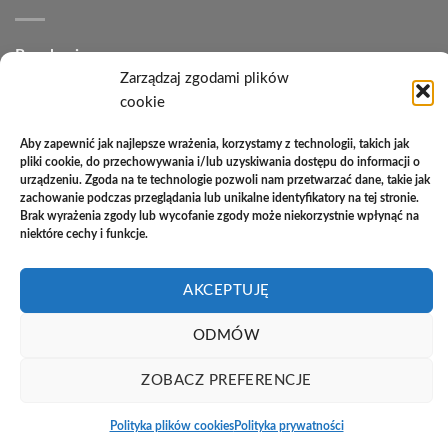
Regulamin
Zarządzaj zgodami plików
Polityka plików cookies (EU)
cookie
Polityka prywatności
Aby zapewnić jak najlepsze wrażenia, korzystamy z technologii, takich jak
pliki cookie, do przechowywania i/lub uzyskiwania dostępu do informacji o
Polityka zwrotów
urządzeniu. Zgoda na te technologie pozwoli nam przetwarzać dane, takie jak
zachowanie podczas przeglądania lub unikalne identyfikatory na tej stronie.
Zakupy na raty
Brak wyrażenia zgody lub wycofanie zgody może niekorzystnie wpłynąć na
niektóre cechy i funkcje.
Kontakt
AKCEPTUJĘ
PayU
Cash
Cash
Bank
ODMÓW
On
on
Transfer
Copyright 2026 ©
Studio Meblowe Asseri
Delivery
Pickup
ZOBACZ PREFERENCJE
Realizacja
asystentwsieci.pl
Polityka plików cookies
Polityka prywatności