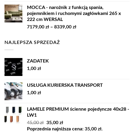
cen:
MOCCA - narożnik z funkcją spania,
od
pojemnikiem i ruchomymi zagłówkami 265 x
12529,00 zł
222 cm WERSAL
do
Zakres
7179,00
zł
–
8339,00
zł
14859,00 zł
cen:
od
NAJLEPSZA SPRZEDAŻ
7179,00 zł
do
8339,00 zł
ZADATEK
1,00
zł
USŁUGA KURIERSKA TRANSPORT
1,00
zł
LAMELE PREMIUM ścienne pojedyncze 40x28 -
LW1
Pierwotna
Aktualna
45,00
zł
35,00
zł
cena
cena
Poprzednia najniższa cena:
35,00
zł
.