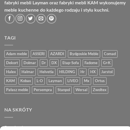
fabryki mebli Layman oraz fabryki mebli KAM wykonujemy
meble kuchenne do każdego rodzaju i stylu kuchni.
TAGI
Adam meble
ASSERI
AZARDI
Bydgoskie Meble
Comad
Dekort
Dolmar
Dr
DX
Etap-Sofa
Fadome
G+K
Halex
Halmar
Helvetia
HILDING
Hr
HX
Jarstol
KAM
Kobax
L-O
Layman
LIVEO
Mx
Ortus
Pałasz meble
Persempra
Stanpol
Wersal
Zwoltex
NA SKRÓTY
Regulamin