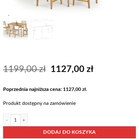
Pierwotna
Aktualna
1199,00
zł
1127,00
zł
cena
cena
wynosiła:
wynosi:
Poprzednia najniższa cena:
1127,00
zł
.
1199,00 zł.
1127,00 zł.
Produkt dostępny na zamówienie
ilość CORDOBA stół + 4 krzesła
Alternative:
DODAJ DO KOSZYKA