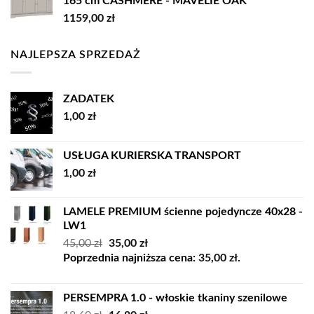
165 cm CASHMERE - MAVELIE OAK
1159,00
zł
NAJLEPSZA SPRZEDAŻ
ZADATEK
1,00
zł
USŁUGA KURIERSKA TRANSPORT
1,00
zł
LAMELE PREMIUM ścienne pojedyncze 40x28 -
LW1
Pierwotna
Aktualna
45,00
zł
35,00
zł
cena
cena
Poprzednia najniższa cena:
35,00
zł
.
wynosiła:
wynosi:
45,00 zł.
35,00 zł.
PERSEMPRA 1.0 - włoskie tkaniny szenilowe