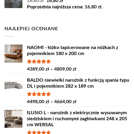
Pierwotna
Aktualna
18,60
zł
16,80
zł
cena
cena
Poprzednia najniższa cena:
16,80
zł
.
wynosiła:
wynosi:
18,60 zł.
16,80 zł.
NAJLEPIEJ OCENIANE
NAOMI - łóżko tapicerowane na nóżkach z
pojemnikiem 180 x 200 cm
Oceniono
Zakres
4389,00
zł
–
4809,00
zł
5.00
na 5
cen:
BALDO niewielki narożnik z funkcją spania typu
od
DL i pojemnikiem 282 x 189 cm
4389,00 zł
do
4809,00 zł
Oceniono
Zakres
4498,00
zł
–
4664,00
zł
5.00
na 5
cen:
ILUSIO L - narożnik z elektrycznie wysuwanym
od
siedziskiem i ruchomymi zagłówkami 248 x 205
4498,00 zł
cm WERSAL
do
4664,00 zł