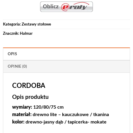
Kategoria:
Zestawy stołowe
Znacznik:
Halmar
OPIS
OPINIE (0)
CORDOBA
Opis produktu
wymiary:
120/80/75 cm
materiał:
drewno lite – kauczukowe / tkanina
kolor:
drewno-jasny dąb / tapicerka- mokate