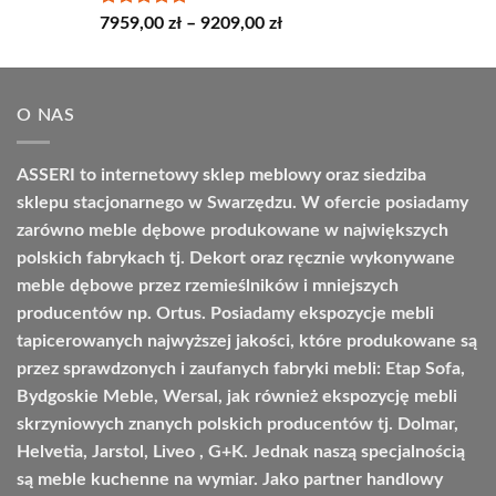
Oceniono
Zakres
7959,00
zł
–
9209,00
zł
5.00
na 5
cen:
od
7959,00 zł
O NAS
do
9209,00 zł
ASSERI to internetowy sklep meblowy oraz siedziba
sklepu stacjonarnego w Swarzędzu. W ofercie posiadamy
zarówno meble dębowe produkowane w największych
polskich fabrykach tj. Dekort oraz ręcznie wykonywane
meble dębowe przez rzemieślników i mniejszych
producentów np. Ortus. Posiadamy ekspozycje mebli
tapicerowanych najwyższej jakości, które produkowane są
przez sprawdzonych i zaufanych fabryki mebli: Etap Sofa,
Bydgoskie Meble, Wersal, jak również ekspozycję mebli
skrzyniowych znanych polskich producentów tj. Dolmar,
Helvetia, Jarstol, Liveo , G+K. Jednak naszą specjalnością
są meble kuchenne na wymiar. Jako partner handlowy