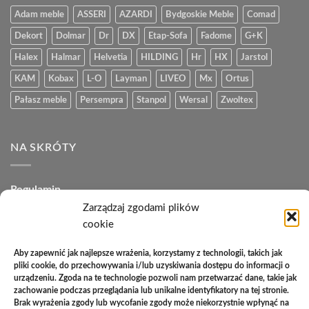
Adam meble
ASSERI
AZARDI
Bydgoskie Meble
Comad
Dekort
Dolmar
Dr
DX
Etap-Sofa
Fadome
G+K
Halex
Halmar
Helvetia
HILDING
Hr
HX
Jarstol
KAM
Kobax
L-O
Layman
LIVEO
Mx
Ortus
Pałasz meble
Persempra
Stanpol
Wersal
Zwoltex
NA SKRÓTY
Regulamin
Zarządzaj zgodami plików
Polityka plików cookies (EU)
cookie
Polityka prywatności
Aby zapewnić jak najlepsze wrażenia, korzystamy z technologii, takich jak
pliki cookie, do przechowywania i/lub uzyskiwania dostępu do informacji o
Polityka zwrotów
urządzeniu. Zgoda na te technologie pozwoli nam przetwarzać dane, takie jak
zachowanie podczas przeglądania lub unikalne identyfikatory na tej stronie.
Zakupy na raty
Brak wyrażenia zgody lub wycofanie zgody może niekorzystnie wpłynąć na