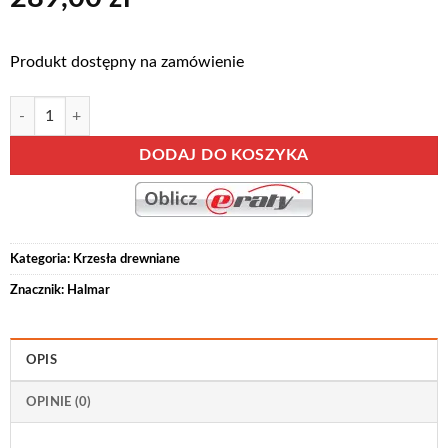
Produkt dostępny na zamówienie
ilość CITRONE dąb sonoma/INARI 23
Alternative:
DODAJ DO KOSZYKA
Kategoria:
Krzesła drewniane
Znacznik:
Halmar
OPIS
OPINIE (0)