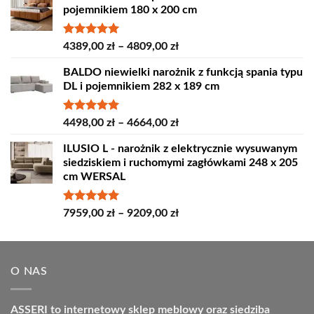
pojemnikiem 180 x 200 cm
Oceniono
Zakres
4389,00
zł
–
4809,00
zł
5.00
na 5
cen:
BALDO niewielki narożnik z funkcją spania typu
od
DL i pojemnikiem 282 x 189 cm
4389,00 zł
do
4809,00 zł
Oceniono
Zakres
4498,00
zł
–
4664,00
zł
5.00
na 5
cen:
ILUSIO L - narożnik z elektrycznie wysuwanym
od
siedziskiem i ruchomymi zagłówkami 248 x 205
4498,00 zł
cm WERSAL
do
4664,00 zł
Oceniono
Zakres
7959,00
zł
–
9209,00
zł
5.00
na 5
cen:
od
7959,00 zł
O NAS
do
9209,00 zł
ASSERI to internetowy sklep meblowy oraz siedziba