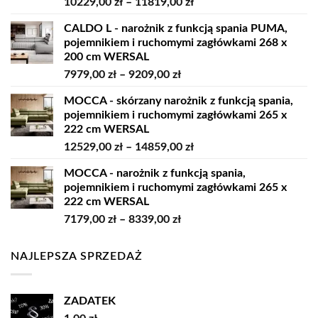
Zakres
10229,00
zł
–
11819,00
zł
cen:
CALDO L - narożnik z funkcją spania PUMA,
od
pojemnikiem i ruchomymi zagłówkami 268 x
10229,00 zł
200 cm WERSAL
do
Zakres
7979,00
zł
–
9209,00
zł
11819,00 zł
cen:
MOCCA - skórzany narożnik z funkcją spania,
od
pojemnikiem i ruchomymi zagłówkami 265 x
7979,00 zł
222 cm WERSAL
do
Zakres
12529,00
zł
–
14859,00
zł
9209,00 zł
cen:
MOCCA - narożnik z funkcją spania,
od
pojemnikiem i ruchomymi zagłówkami 265 x
12529,00 zł
222 cm WERSAL
do
Zakres
7179,00
zł
–
8339,00
zł
14859,00 zł
cen:
od
NAJLEPSZA SPRZEDAŻ
7179,00 zł
do
8339,00 zł
ZADATEK