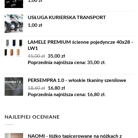
1,00
zł
USŁUGA KURIERSKA TRANSPORT
1,00
zł
LAMELE PREMIUM ścienne pojedyncze 40x28 -
LW1
Pierwotna
Aktualna
45,00
zł
35,00
zł
cena
cena
Poprzednia najniższa cena:
35,00
zł
.
wynosiła:
wynosi:
45,00 zł.
35,00 zł.
PERSEMPRA 1.0 - włoskie tkaniny szenilowe
Pierwotna
Aktualna
18,60
zł
16,80
zł
cena
cena
Poprzednia najniższa cena:
16,80
zł
.
wynosiła:
wynosi:
18,60 zł.
16,80 zł.
NAJLEPIEJ OCENIANE
NAOMI - łóżko tapicerowane na nóżkach z