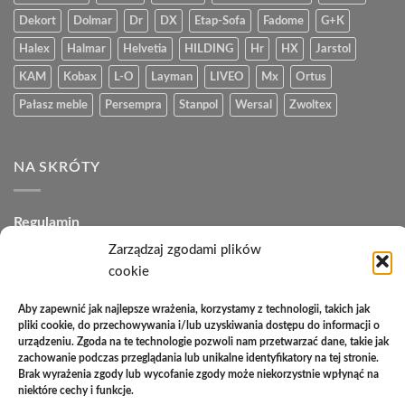
Dekort
Dolmar
Dr
DX
Etap-Sofa
Fadome
G+K
Halex
Halmar
Helvetia
HILDING
Hr
HX
Jarstol
KAM
Kobax
L-O
Layman
LIVEO
Mx
Ortus
Pałasz meble
Persempra
Stanpol
Wersal
Zwoltex
NA SKRÓTY
Regulamin
Zarządzaj zgodami plików
Polityka plików cookies (EU)
cookie
Polityka prywatności
Aby zapewnić jak najlepsze wrażenia, korzystamy z technologii, takich jak
Polityka zwrotów
pliki cookie, do przechowywania i/lub uzyskiwania dostępu do informacji o
urządzeniu. Zgoda na te technologie pozwoli nam przetwarzać dane, takie jak
Zakupy na raty
zachowanie podczas przeglądania lub unikalne identyfikatory na tej stronie.
Brak wyrażenia zgody lub wycofanie zgody może niekorzystnie wpłynąć na
niektóre cechy i funkcje.
Kontakt