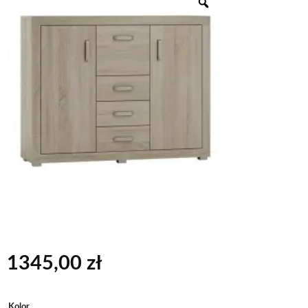
1345,00
zł
Alternative:
Kolor