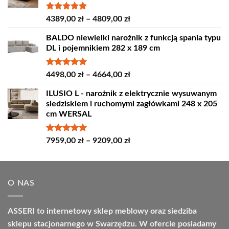
Oceniono
Zakres
4389,00
zł
–
4809,00
zł
5.00
na 5
cen:
BALDO niewielki narożnik z funkcją spania typu
od
DL i pojemnikiem 282 x 189 cm
4389,00 zł
do
4809,00 zł
Oceniono
Zakres
4498,00
zł
–
4664,00
zł
5.00
na 5
cen:
ILUSIO L - narożnik z elektrycznie wysuwanym
od
siedziskiem i ruchomymi zagłówkami 248 x 205
4498,00 zł
cm WERSAL
do
4664,00 zł
Oceniono
Zakres
7959,00
zł
–
9209,00
zł
5.00
na 5
cen:
od
7959,00 zł
O NAS
do
9209,00 zł
ASSERI to internetowy sklep meblowy oraz siedziba
sklepu stacjonarnego w Swarzędzu. W ofercie posiadamy