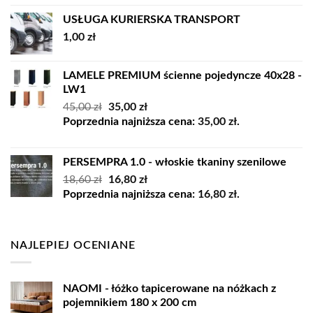
USŁUGA KURIERSKA TRANSPORT
1,00
zł
LAMELE PREMIUM ścienne pojedyncze 40x28 -
LW1
Pierwotna
Aktualna
45,00
zł
35,00
zł
cena
cena
Poprzednia najniższa cena:
35,00
zł
.
wynosiła:
wynosi:
45,00 zł.
35,00 zł.
PERSEMPRA 1.0 - włoskie tkaniny szenilowe
Pierwotna
Aktualna
18,60
zł
16,80
zł
cena
cena
Poprzednia najniższa cena:
16,80
zł
.
wynosiła:
wynosi:
18,60 zł.
16,80 zł.
NAJLEPIEJ OCENIANE
NAOMI - łóżko tapicerowane na nóżkach z
pojemnikiem 180 x 200 cm