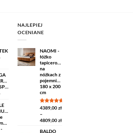
NAJLEPIEJ
OCENIANE
TEK
NAOMI -
łóżko
ł
tapicerowane
na
nóżkach z
GA
pojemnikiem
ERSKA
180 x 200
ORT
cm
ł
LE
Oceniono
4389,00
zł
IUM
5.00
na 5
–
ne
Zakres
4809,00
zł
yncze
cen:
 -
BALDO
od