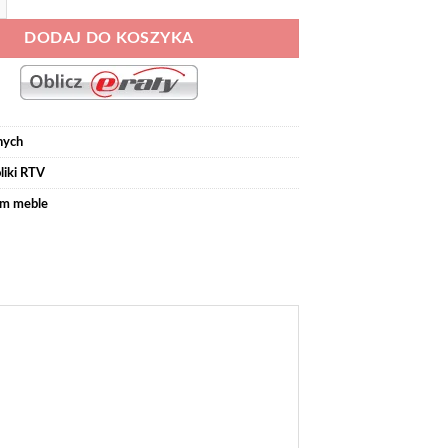
DODAJ DO KOSZYKA
nych
liki RTV
m meble