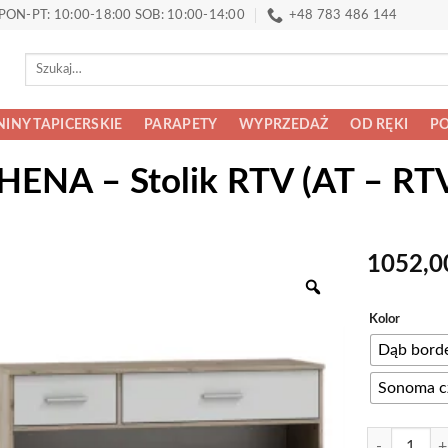
PON-PT: 10:00-18:00 SOB: 10:00-14:00
+48 783 486 144
Szukaj:
INY TAPICERSKIE
PARAPETY
WYPRZEDAŻ
OD RĘKI
PO
HENA – Stolik RTV (AT – RTV
1052,
Alternative:
Kolor
Dąb bord
Sonoma c
ilość ATHENA 