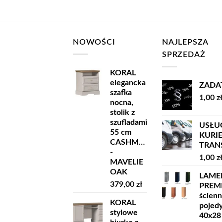
NOWOŚCI
NAJLEPSZA
SPRZEDAŻ
KORAL
elegancka
ZADA
szafka
1,00
z
nocna,
stolik z
szufladami
USŁU
55 cm
KURI
CASHMERE
TRANSP
-
1,00
z
MAVELIE
OAK
LAME
379,00
zł
PREM
ścien
KORAL
pojed
stylowe
40x28