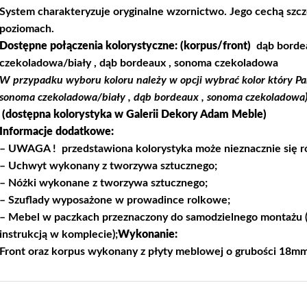
System charakteryzuje oryginalne wzornictwo. Jego cechą szcz
poziomach.
Dostępne połączenia kolorystyczne
: (korpus/front)
dąb bordea
czekoladowa/biały , dąb bordeaux , sonoma czekoladowa
W przypadku wyboru koloru należy w opcji wybrać kolor który Pa
sonoma czekoladowa/biały , dąb bordeaux , sonoma czekoladowa)
(dostępna kolorystyka w Galerii
Dekory Adam Meble
)
Informacje dodatkowe:
– UWAGA ! przedstawiona kolorystyka może nieznacznie się ró
– Uchwyt wykonany z tworzywa sztucznego;
– Nóżki wykonane z tworzywa sztucznego;
– Szuflady wyposażone w prowadince rolkowe;
– Mebel w paczkach przeznaczony do samodzielnego montażu (
instrukcją w komplecie);
Wykonanie:
Front oraz korpus wykonany z płyty meblowej o grubości 18mm