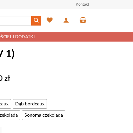
Kontakt
ŚCIEL I DODATKI
 1)
00
zł
eaux
Dąb bordeaux
zekolada
Sonoma czekolada
- Stolik RTV (AT - RTV 1)