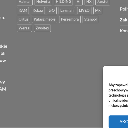
Halmar
Helvetia
HILDING
Hr
HX
Jarstol
Pol
KAM
Kobax
L-O
Layman
LIVEO
Mx
np.
Ortus
Pałasz meble
Persempra
Stanpol
Zak
Wersal
Zwoltex
Kon
skie
bli
tów
owy
Aby zapewnić
KAM
przechowywan
technologie 
unikalne ide
niekorzystni
AKC