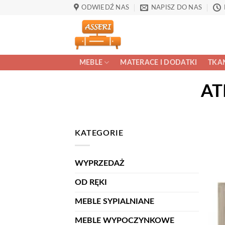
Przewiń
ODWIEDŹ NAS
NAPISZ DO NAS
do
zawartości
MEBLE
MATERACE I DODATKI
TKAN
AT
KATEGORIE
WYPRZEDAŻ
OD RĘKI
MEBLE SYPIALNIANE
MEBLE WYPOCZYNKOWE