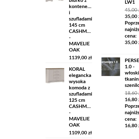
biurko z
LW1
kontenerkiem
45,00
i
Pierw
35,00
szufladami
cena
Poprz
145 cm
wynosi
najniż
CASHMERE
45,00 z
cena:
-
35,00
MAVELIE
OAK
1139,00
zł
PERS
1.0 -
KORAL
włosk
elegancka
tkanin
wysoka
szeni
komoda z
18,60
szufladami
Pierw
16,80
125 cm
cena
Poprz
CASHMERE
wynosi
najniż
-
18,60 z
MAVELIE
cena:
OAK
16,80
1109,00
zł