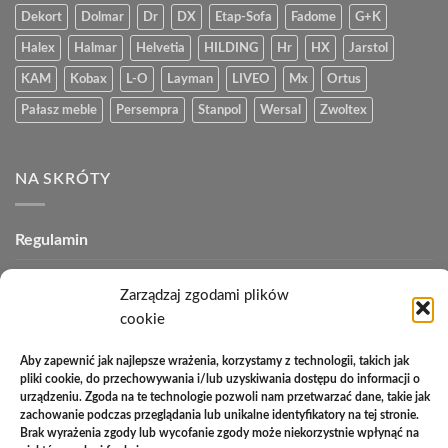
Dekort
Dolmar
Dr
DX
Etap-Sofa
Fadome
G+K
Halex
Halmar
Helvetia
HILDING
Hr
HX
Jarstol
KAM
Kobax
L-O
Layman
LIVEO
Mx
Ortus
Pałasz meble
Persempra
Stanpol
Wersal
Zwoltex
NA SKRÓTY
Regulamin
Polityka plików cookies (EU)
Zarządzaj zgodami plików
Polityka prywatności
cookie
Polityka zwrotów
Aby zapewnić jak najlepsze wrażenia, korzystamy z technologii, takich jak
pliki cookie, do przechowywania i/lub uzyskiwania dostępu do informacji o
Zakupy na raty
urządzeniu. Zgoda na te technologie pozwoli nam przetwarzać dane, takie jak
zachowanie podczas przeglądania lub unikalne identyfikatory na tej stronie.
Kontakt
Brak wyrażenia zgody lub wycofanie zgody może niekorzystnie wpłynąć na