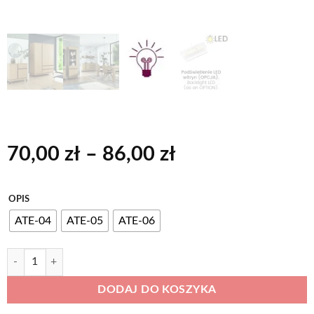
Zakres
70,00
zł
–
86,00
zł
cen:
od
Alternative:
OPIS
70,00 zł
ATE-04
ATE-05
ATE-06
do
86,00 zł
ilość ATE podświetlenie LED witryny, kredensu - barwa biała ciepła
DODAJ DO KOSZYKA