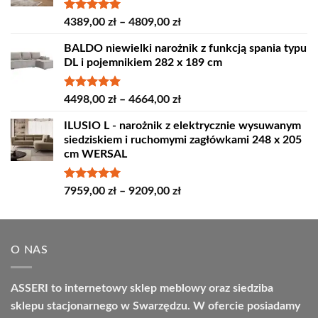
Oceniono
Zakres
4389,00
zł
–
4809,00
zł
5.00
na 5
cen:
BALDO niewielki narożnik z funkcją spania typu
od
DL i pojemnikiem 282 x 189 cm
4389,00 zł
do
4809,00 zł
Oceniono
Zakres
4498,00
zł
–
4664,00
zł
5.00
na 5
cen:
ILUSIO L - narożnik z elektrycznie wysuwanym
od
siedziskiem i ruchomymi zagłówkami 248 x 205
4498,00 zł
cm WERSAL
do
4664,00 zł
Oceniono
Zakres
7959,00
zł
–
9209,00
zł
5.00
na 5
cen:
od
7959,00 zł
O NAS
do
9209,00 zł
ASSERI to internetowy sklep meblowy oraz siedziba
sklepu stacjonarnego w Swarzędzu. W ofercie posiadamy