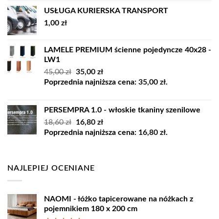
USŁUGA KURIERSKA TRANSPORT
1,00
zł
LAMELE PREMIUM ścienne pojedyncze 40x28 -
LW1
Pierwotna
Aktualna
45,00
zł
35,00
zł
cena
cena
Poprzednia najniższa cena:
35,00
zł
.
wynosiła:
wynosi:
45,00 zł.
35,00 zł.
PERSEMPRA 1.0 - włoskie tkaniny szenilowe
Pierwotna
Aktualna
18,60
zł
16,80
zł
cena
cena
Poprzednia najniższa cena:
16,80
zł
.
wynosiła:
wynosi:
18,60 zł.
16,80 zł.
NAJLEPIEJ OCENIANE
NAOMI - łóżko tapicerowane na nóżkach z
pojemnikiem 180 x 200 cm