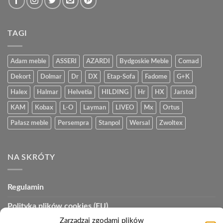
TAGI
Adam meble
ASSERI
AZARDI
Bydgoskie Meble
Comad
Dekort
Dolmar
Dr
DX
Etap-Sofa
Fadome
G+K
Halex
Halmar
Helvetia
HILDING
Hr
HX
Jarstol
KAM
Kobax
L-O
Layman
LIVEO
Mx
Ortus
Pałasz meble
Persempra
Stanpol
Wersal
Zwoltex
NA SKRÓTY
Regulamin
Polityka plików cookies (EU)
Zarządzaj zgodami plików