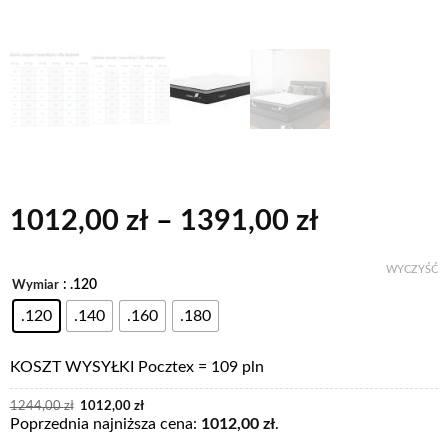
Zakres
1012,00
zł
–
1391,00
zł
cen:
od
WYCZYŚĆ
: .120
Alternative:
Wymiar
1012,00 z
.120
.140
.160
.180
do
1391,00 z
KOSZT WYSYŁKI Pocztex = 109 pln
Pierwotna
Aktualna
1244,00
zł
1012,00
zł
cena
cena
Poprzednia najniższa cena:
1012,00
zł
.
wynosiła:
wynosi:
1244,00 zł.
1012,00 zł.