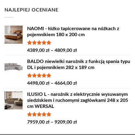
18,60 zł.
16,80 zł.
NAJLEPIEJ OCENIANE
NAOMI - łóżko tapicerowane na nóżkach z
pojemnikiem 180 x 200 cm
Oceniono
Zakres
4389,00
zł
–
4809,00
zł
5.00
na 5
cen:
BALDO niewielki narożnik z funkcją spania typu
od
DL i pojemnikiem 282 x 189 cm
4389,00 zł
do
4809,00 zł
Oceniono
Zakres
4498,00
zł
–
4664,00
zł
5.00
na 5
cen:
ILUSIO L - narożnik z elektrycznie wysuwanym
od
siedziskiem i ruchomymi zagłówkami 248 x 205
4498,00 zł
cm WERSAL
do
4664,00 zł
Oceniono
Zakres
7959,00
zł
–
9209,00
zł
5.00
na 5
cen:
od