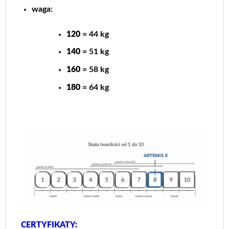
waga:
120
= 44 kg
140
= 51 kg
160
= 58 kg
180
= 64 kg
CERTYFIKATY: