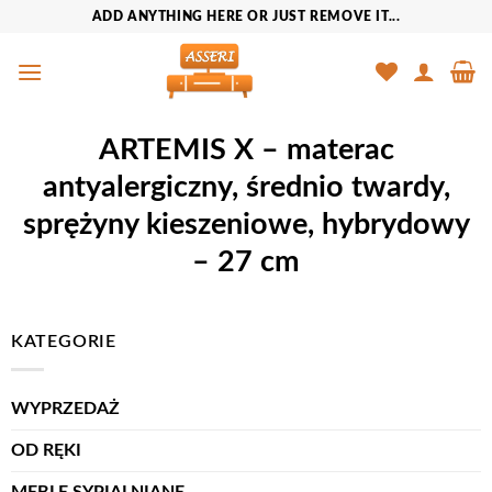
Przewiń
ADD ANYTHING HERE OR JUST REMOVE IT...
do
zawartości
ARTEMIS X – materac
antyalergiczny, średnio twardy,
sprężyny kieszeniowe, hybrydowy
– 27 cm
KATEGORIE
WYPRZEDAŻ
OD RĘKI
MEBLE SYPIALNIANE