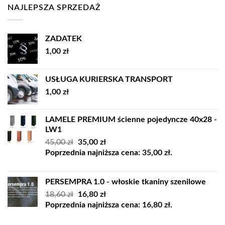
NAJLEPSZA SPRZEDAŻ
ZADATEK
1,00
zł
USŁUGA KURIERSKA TRANSPORT
1,00
zł
LAMELE PREMIUM ścienne pojedyncze 40x28 -
LW1
Pierwotna
Aktualna
45,00
zł
35,00
zł
cena
cena
Poprzednia najniższa cena:
35,00
zł
.
wynosiła:
wynosi:
45,00 zł.
35,00 zł.
PERSEMPRA 1.0 - włoskie tkaniny szenilowe
Pierwotna
Aktualna
18,60
zł
16,80
zł
cena
cena
Poprzednia najniższa cena:
16,80
zł
.
wynosiła:
wynosi: