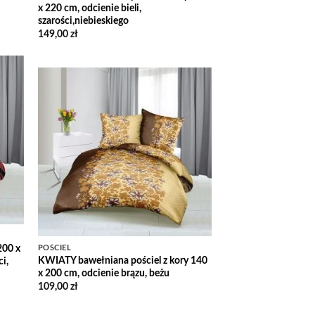
x 220 cm, odcienie bieli,
szarości,niebieskiego
149,00
zł
 to
list
Add to
Wishlist
200 x
POŚCIEL
KWIATY bawełniana pościel z kory 140
i,
x 200 cm, odcienie brązu, beżu
109,00
zł