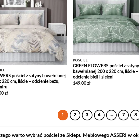
Wish
Add to
Wishlist
POŚCIEL
GREEN FLOWERS pościel z satyny
IEL
bawełnianej 200 x 220 cm, liście –
ERS pościel z satyny bawełnianej
odcienie bieli i zieleni
 220 cm, liście – odcienie beżu,
149,00
zł
miru
00
zł
1
2
3
4
…
7
8
zego warto wybrać pościel ze Sklepu Meblowego ASSERI w oko