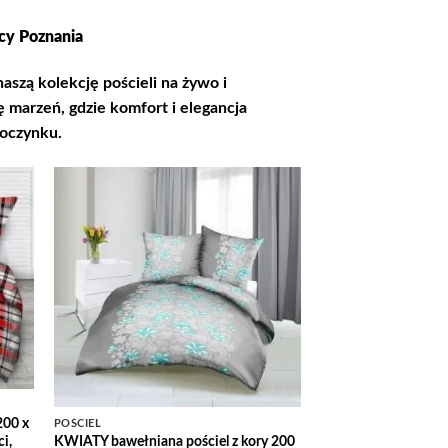
cy Poznania
szą kolekcję pościeli na żywo i
ę marzeń, gdzie komfort i elegancja
poczynku.
 to
Add to
list
Wishlist
200 x
POŚCIEL
KWIATY bawełniana pościel z kory 200
i,