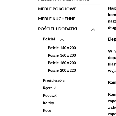
Nasz
MEBLE POKOJOWE
komp
MEBLE KUCHENNE
nasz
dług
POŚCIEL I DODATKI
Pościel
Eleg
Pościel 140 x 200
W na
Pościel 160 x 200
dopa
Pościel 180 x 200
klas
Pościel 200 x 220
wyją
Prześcieradła
Komf
Ręczniki
Komf
Poduszki
zape
Kołdry
z ch
Koce
zapo