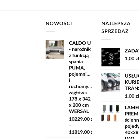
NOWOŚCI
NAJLEPSZA
SPRZEDAŻ
CALDO U
- narożnik
ZADA
z funkcją
1,00
z
spania
PUMA,
pojemnikiem
USŁU
i
KURI
ruchomymi
TRANSP
zagłówkami
1,00
z
178 x 342
x 200 cm
LAME
WERSAL
PREM
10229,00
zł
ścien
–
pojed
11819,00
zł
40x28
Zakres
LW1