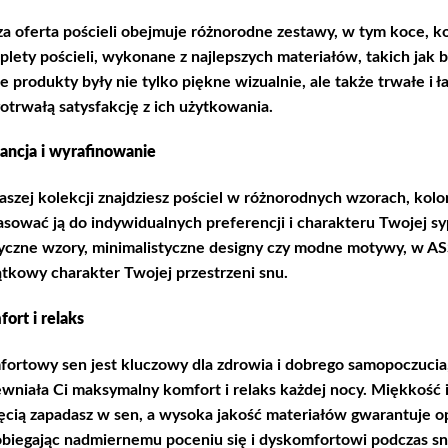
a oferta pościeli obejmuje różnorodne zestawy, w tym koce, koł
lety pościeli, wykonane z najlepszych materiałów, takich jak b
e produkty były nie tylko piękne wizualnie, ale także trwałe i 
otrwałą satysfakcję z ich użytkowania.
ancja i wyrafinowanie
szej kolekcji znajdziesz pościel w różnorodnych wzorach, kolor
sować ją do indywidualnych preferencji i charakteru Twojej sypi
yczne wzory, minimalistyczne designy czy modne motywy, w ASSE
tkowy charakter Twojej przestrzeni snu.
ort i relaks
ortowy sen jest kluczowy dla zdrowia i dobrego samopoczucia,
wniała Ci maksymalny komfort i relaks każdej nocy. Miękkość i
ęcią zapadasz w sen, a wysoka jakość materiałów gwarantuje op
biegając nadmiernemu poceniu się i dyskomfortowi podczas sn