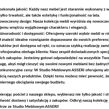
oskonała jakość: Każdy nasz mebel jest starannie wykonany z w
tylko trwałość, ale także estetykę i funkcjonalność na lata.
owoczesny design: Nasza kolekcja mebli wyróżnia się nowocze
emu wnętrzu wyjątkowego charakteru i elegancji.
óżnorodność i dostępność: Oferujemy szeroki wybór mebli w róż
 znaleźć idealne rozwiązanie dopasowane do swoich preferencj
uktów jest dostępna od ręki, co oznacza szybką realizację zam
rofesjonalna obsługa klienta: Nasz zespół doświadczonych spec
ich zakupów. Jesteśmy gotowi odpowiedzieć na wszystkie Two
ugę, abyś mógł cieszyć się swoimi nowymi meblami bez żadnyc
onkurencyjne ceny: W Studio Meblowym ASSERI oferujemy atrak
ścią naszych produktów. Dzięki temu możesz mieć pewność, że
iernego obciążania swojego budżetu.
erając pościel z naszego sklepu, wybierasz nie tylko jakość i s
iwość dostawy i satysfakcję z zakupów. Odkryj naszą kolekcję 
trze ze Studio Meblowym ASSERI!