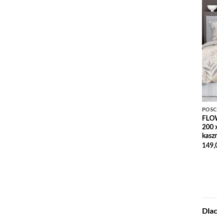
POŚC
FLOW
200 x
kasz
149,
Dlac