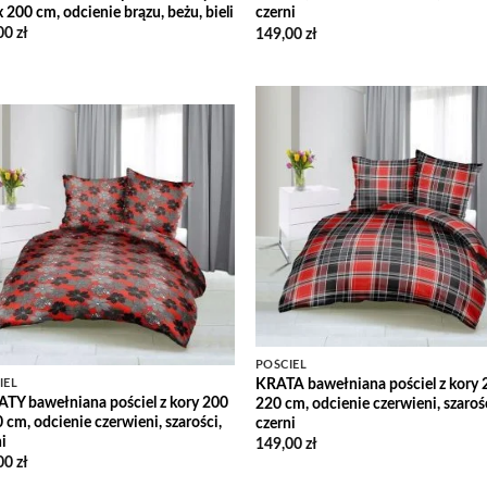
 200 cm, odcienie brązu, beżu, bieli
czerni
00
zł
149,00
zł
Add
Wish
Add to
Wishlist
POŚCIEL
KRATA bawełniana pościel z kory 
IEL
TY bawełniana pościel z kory 200
220 cm, odcienie czerwieni, szarośc
 cm, odcienie czerwieni, szarości,
czerni
i
149,00
zł
00
zł