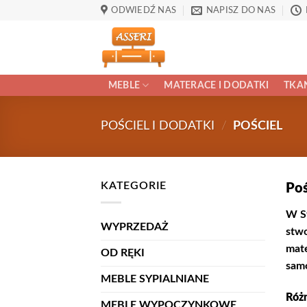
Przewiń
ODWIEDŹ NAS
NAPISZ DO NAS
do
zawartości
MEBLE
MATERACE I DODATKI
TKAN
POŚCIEL I DODATKI
/
POŚCIEL
KATEGORIE
Poś
W St
WYPRZEDAŻ
stwo
mate
OD RĘKI
samo
MEBLE SYPIALNIANE
Różn
MEBLE WYPOCZYNKOWE