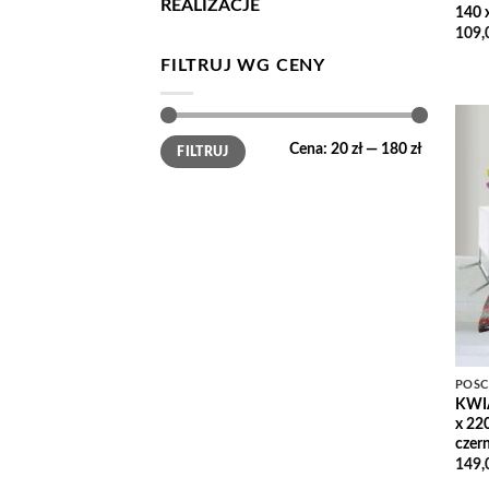
REALIZACJE
140 x
109,
FILTRUJ WG CENY
Cena
Cena
Cena:
20 zł
—
180 zł
FILTRUJ
min
max
POŚC
KWIA
x 220
czern
149,