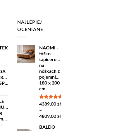
NAJLEPIEJ
OCENIANE
TEK
NAOMI -
łóżko
ł
tapicerowane
na
nóżkach z
GA
pojemnikiem
ERSKA
180 x 200
ORT
cm
ł
LE
Oceniono
4389,00
zł
IUM
5.00
na 5
–
ne
Zakres
4809,00
zł
yncze
cen:
 -
BALDO
od