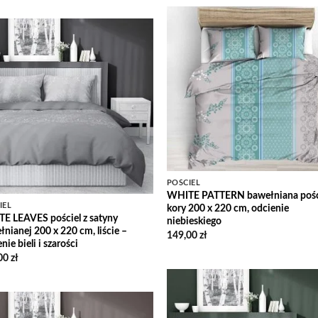
Add
Wish
Add to
Wishlist
POŚCIEL
WHITE PATTERN bawełniana pości
IEL
kory 200 x 220 cm, odcienie
E LEAVES pościel z satyny
niebieskiego
nianej 200 x 220 cm, liście –
149,00
zł
nie bieli i szarości
00
zł
Add