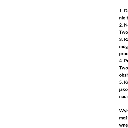
1. D
nie 
2. N
Twoj
3. R
mógł
prod
4. P
Two
obsł
5. K
jako
nadm
Wybi
możl
wnę