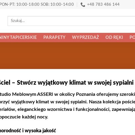
PON-PT: 10:00-18:00 SOB: 10:00-14:00
+48 783 486 144
Szukaj:
INY TAPICERSKIE
PARAPETY
WYPRZEDAŻ
OD RĘKI
PO
ciel – Stwórz wyjątkowy klimat w swojej sypialni
udio Meblowym ASSERI w okolicy Poznania oferujemy szeroki 
rzyć wyjątkowy klimat w swojej sypialni. Nasza kolekcja poście
riałów, eleganckiego wzornictwa i funkcjonalności, zapewniaj
poczucie każdej nocy.
orodność i wysoka jakość