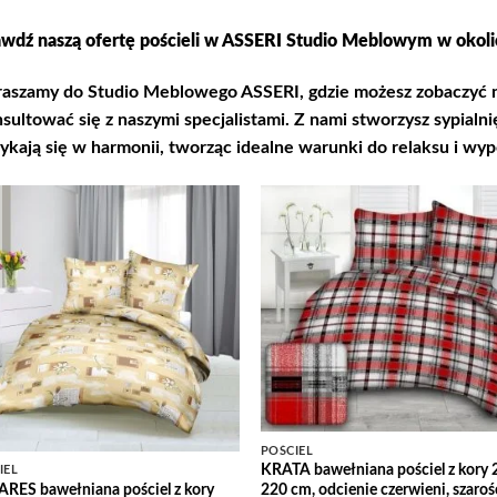
wdź naszą ofertę pościeli w ASSERI Studio Meblowym w okoli
aszamy do Studio Meblowego ASSERI, gdzie możesz zobaczyć na
sultować się z naszymi specjalistami. Z nami stworzysz sypialni
ykają się w harmonii, tworząc idealne warunki do relaksu i wy
Add to
Add
Wishlist
Wish
POŚCIEL
KRATA bawełniana pościel z kory 
IEL
RES bawełniana pościel z kory
220 cm, odcienie czerwieni, szarośc