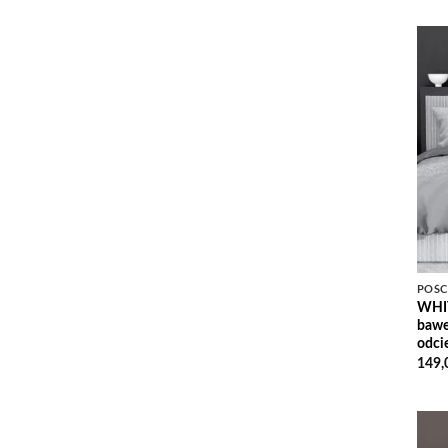
POŚC
WHIT
baweł
odcie
149,