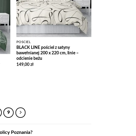
list
POŚCIEL
BLACK LINE pościel z satyny
bawełnianej 200 x 220 cm, linie –
odcienie beżu
149,00
zł
9
licy Poznania?