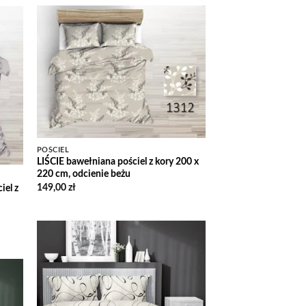
Add to
 to
Wishlist
list
POŚCIEL
LIŚCIE bawełniana pościel z kory 200 x
220 cm, odcienie beżu
149,00
zł
el z
Add to
Wishlist
 to